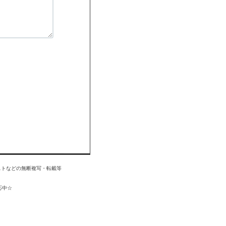
掲載記事・写真・イラストなどの無断複写・転載等
応中☆