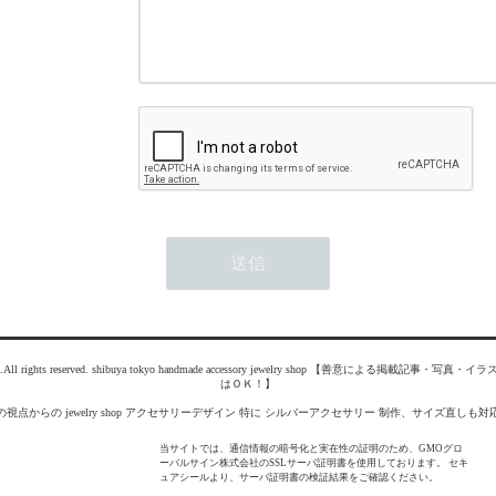
cratch.All rights reserved. shibuya tokyo handmade accessory jewelry shop 【善意による
はＯＫ！】
の視点からの jewelry shop アクセサリーデザイン 特に シルバーアクセサリー 制作、サイズ直しも対
当サイトでは、通信情報の暗号化と実在性の証明のため、GMOグロ
ーバルサイン株式会社のSSLサーバ証明書を使用しております。 セキ
ュアシールより、サーバ証明書の検証結果をご確認ください。