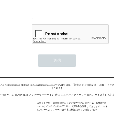
cratch.All rights reserved. shibuya tokyo handmade accessory jewelry shop 【善意による
はＯＫ！】
の視点からの jewelry shop アクセサリーデザイン 特に シルバーアクセサリー 制作、サイズ直しも対
当サイトでは、通信情報の暗号化と実在性の証明のため、GMOグロ
ーバルサイン株式会社のSSLサーバ証明書を使用しております。 セキ
ュアシールより、サーバ証明書の検証結果をご確認ください。