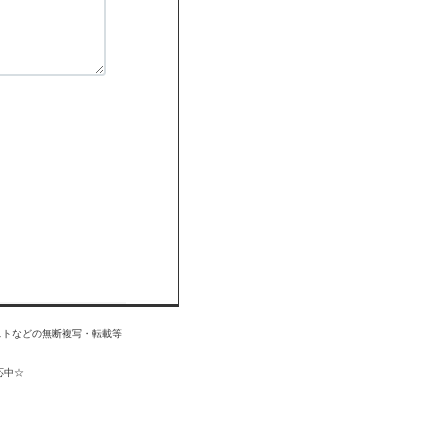
掲載記事・写真・イラストなどの無断複写・転載等
応中☆